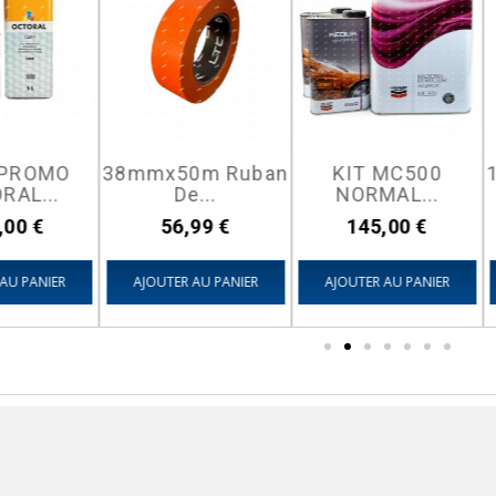
 PROMO
38mmx50m Ruban
KIT MC500
RAL...
De...
NORMAL...
Prix
Prix
,00 €
56,99 €
145,00 €
AU PANIER
AJOUTER AU PANIER
AJOUTER AU PANIER