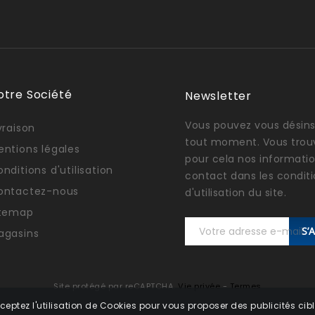
otre Société
Newsletter
Vous pouvez vous désins
vraison
tout moment. Vous trou
entions légales
pour cela nos informati
nditions d'utilisation
contact dans les condit
ontactez-nous
d'utilisation du site.
itemap
S’
agasins
Site protégé par reCAPTCHA.
Vie privée
-
Termes
ceptez l'utilisation de Cookies pour vous proposer des publicités cibl