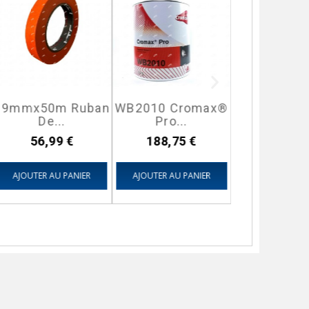
19mmx50m Ruban
WB2010 Cromax®
KIT EA
De...
Pro...
KLARLACK
Prix
Prix
Prix
56,99 €
188,75 €
154,40
AJOUTER AU PANIER
AJOUTER AU PANIER
AJOUTER AU P