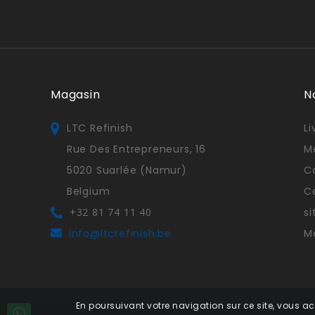
Magasin
N
LTC Refinish
Li
Rue Des Entrepreneurs, 16
M
5020 Suarlée (Namur)
Co
Belgium
C
+32 81 74 11 40
s
info@ltcrefinish.be
M
En poursuivant votre navigation sur ce site, vous ac