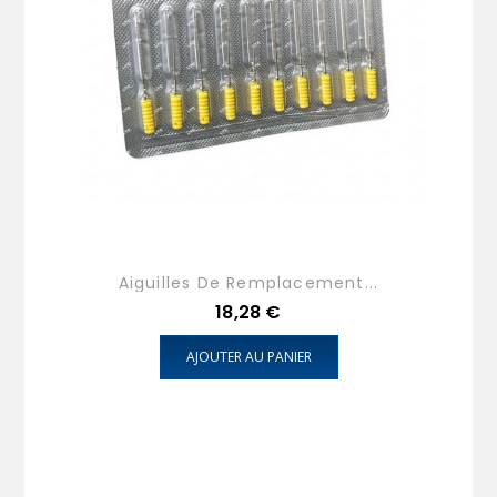
Aiguilles De Remplacement...
Prix
18,28 €
AJOUTER AU PANIER