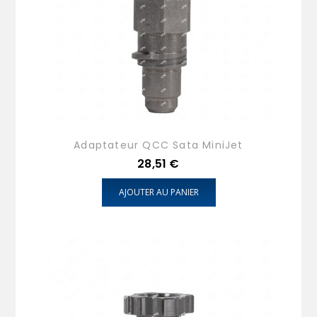
Adaptateur QCC Sata MiniJet
Prix
28,51 €
AJOUTER AU PANIER