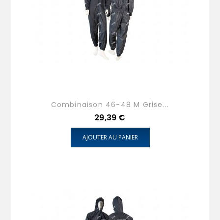
Combinaison 46-48 M Grise...
Prix
29,39 €
AJOUTER AU PANIER