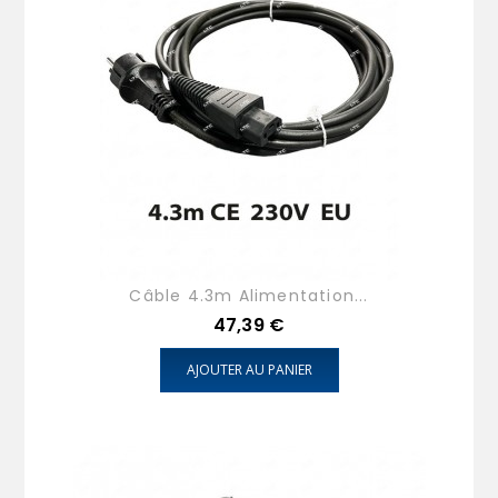
Câble 4.3m Alimentation...
Prix
47,39 €
AJOUTER AU PANIER