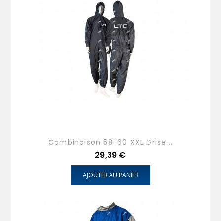
Combinaison 58-60 XXL Grise...
Prix
29,39 €
AJOUTER AU PANIER