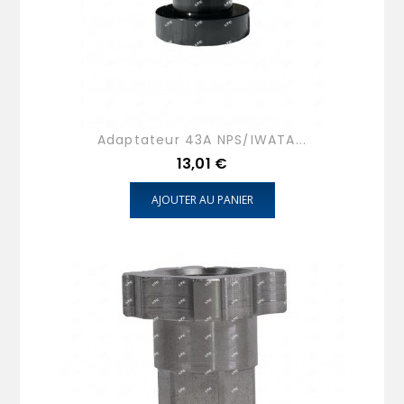
Adaptateur 43A NPS/IWATA...
Prix
13,01 €
AJOUTER AU PANIER