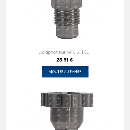
Adaptateur M16 X 1.5...
Prix
28,51 €
AJOUTER AU PANIER