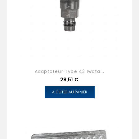
Adaptateur Type 43 Iwata...
Prix
28,51 €
AJOUTER AU PANIER