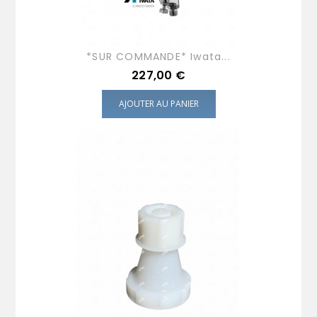
*SUR COMMANDE* Iwata...
Prix
227,00 €
AJOUTER AU PANIER