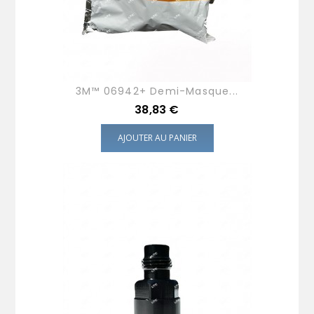
3M™ 06942+ Demi-Masque...
Prix
38,83 €
AJOUTER AU PANIER