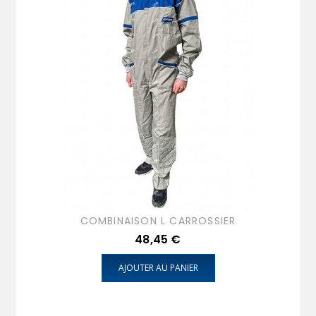
COMBINAISON L CARROSSIER
Prix
48,45 €
AJOUTER AU PANIER