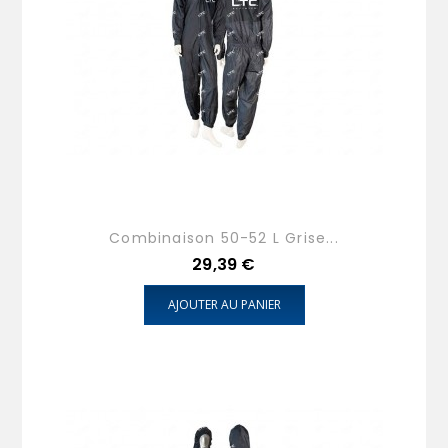
Combinaison 50-52 L Grise...
Prix
29,39 €
AJOUTER AU PANIER