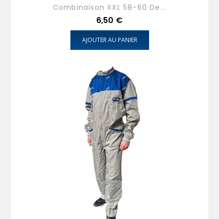
Combinaison XXL 58-60 De...
Prix
6,50 €
AJOUTER AU PANIER