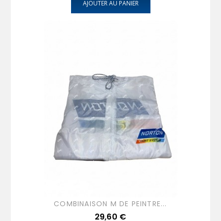
AJOUTER AU PANIER
COMBINAISON M DE PEINTRE...
Prix
29,60 €