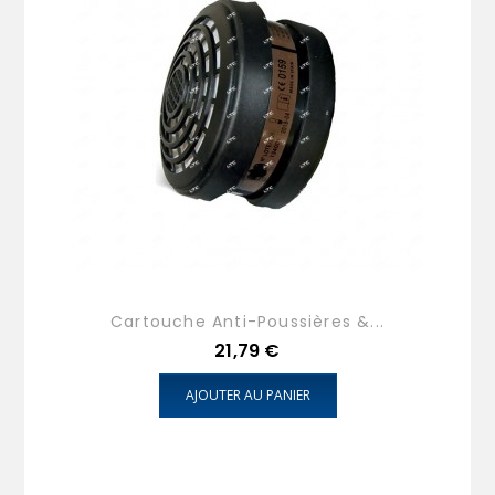
Cartouche Anti-Poussières &...
Prix
21,79 €
AJOUTER AU PANIER