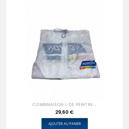
COMBINAISON L DE PEINTRE...
Prix
29,60 €
AJOUTER AU PANIER