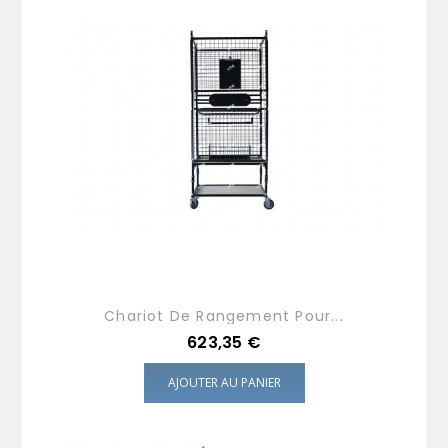
Chariot De Rangement Pour...
Prix
623,35 €
AJOUTER AU PANIER