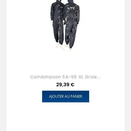
Combinaison 54-56 XL Grise...
Prix
29,39 €
AJOUTER AU PANIER