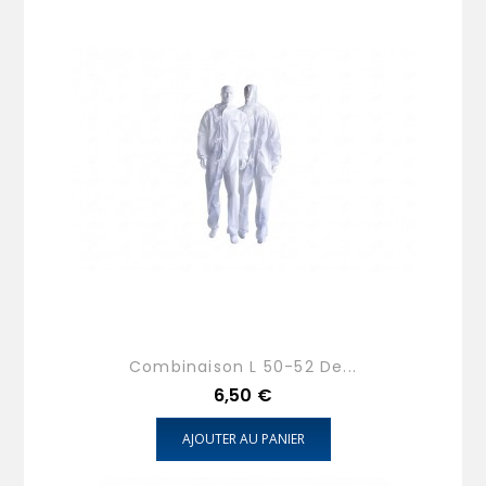
Combinaison L 50-52 De...
Prix
6,50 €
AJOUTER AU PANIER