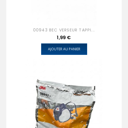
00943 BEC VERSEUR TAPPI...
Prix
1,99 €
AJOUTER AU PANIER