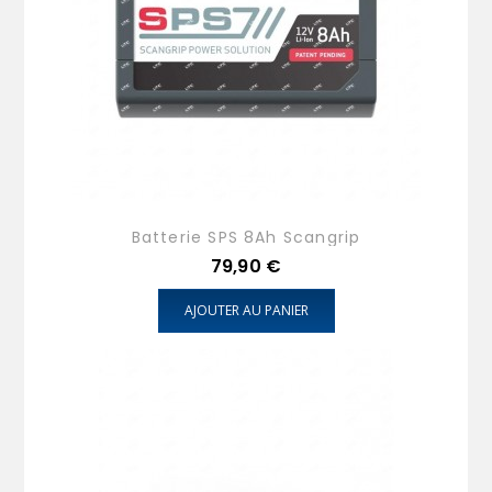
Batterie SPS 8Ah Scangrip
Prix
79,90 €
AJOUTER AU PANIER