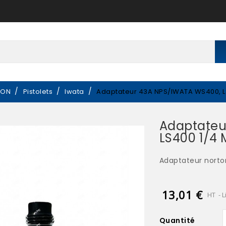
ION
Pistolets
Iwata
Adaptateur 43A NPS/IWATA WS400, LS4
Adaptateu
LS400 1/4 
Adaptateur norto
13,01 €
HT
L
Quantité