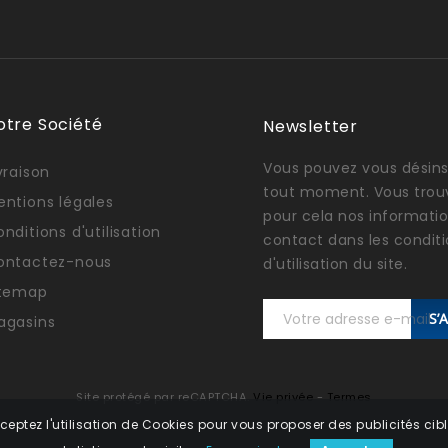
otre Société
Newsletter
Vous pouvez vous désins
vraison
tout moment. Vous trou
entions légales
pour cela nos informati
nditions d'utilisation
contact dans les condit
ontactez-nous
d'utilisation du site.
itemap
S’
agasins
Site protégé par reCAPTCHA.
Vie privée
-
Termes
ceptez l'utilisation de Cookies pour vous proposer des publicités cibl