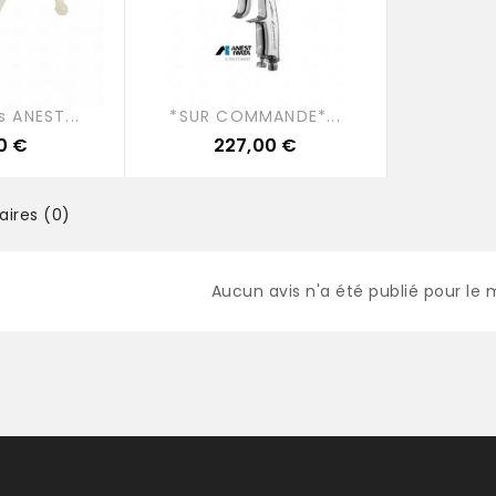
s ANEST...
*SUR COMMANDE*...
Prix
0 €
227,00 €
res (0)
Aucun avis n'a été publié pour le