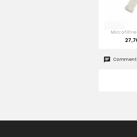
Microfiltre
Prix
27,7
Commentai