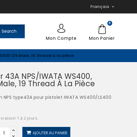
Français
0
Search
Mon Compte
Mon Panier
00 1/4 Male, 19 Thread à la pièce
r 43A NPS/IWATA WS400,
Male, 19 Thread À La Pièce
n NPS type43A pour pistolet IWATA WS400/LS400
ivraison 1 à 2 jours.
AJOUTER AU PANIER