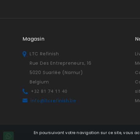
Magasin
N
LTC Refinish
Li
Rue Des Entrepreneurs, 16
M
5020 Suarlée (Namur)
Co
Belgium
C
+32 81 74 11 40
s
info@ltcrefinish.be
M
En poursuivant votre navigation sur ce site, vous ac