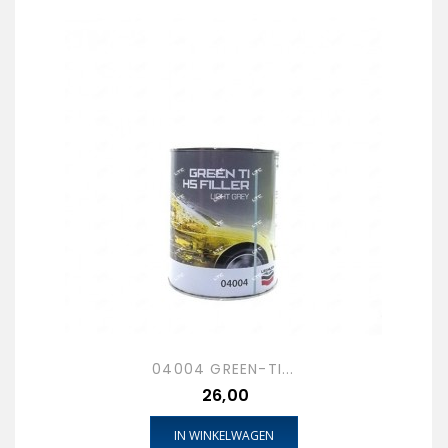
04004 GREEN-TI...
Prijs
26,00
IN WINKELWAGEN