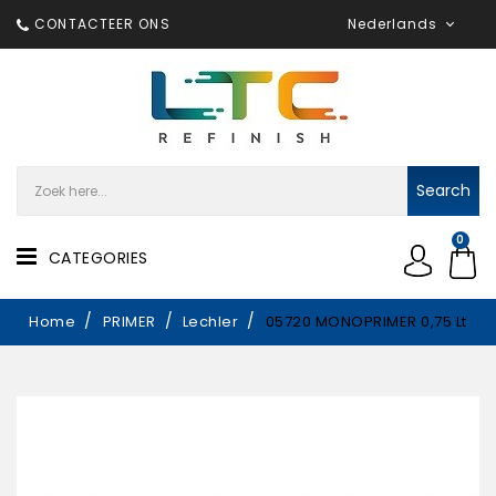
CONTACTEER ONS
Nederlands
Search
0
CATEGORIES
Home
PRIMER
Lechler
05720 MONOPRIMER 0,75 Lt