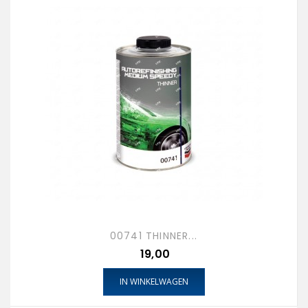
00741 THINNER...
Prijs
19,00
IN WINKELWAGEN