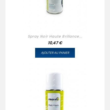
Spray Noir Haute Brillance...
Prix
10,47 €
AJOUTER AU PANIER