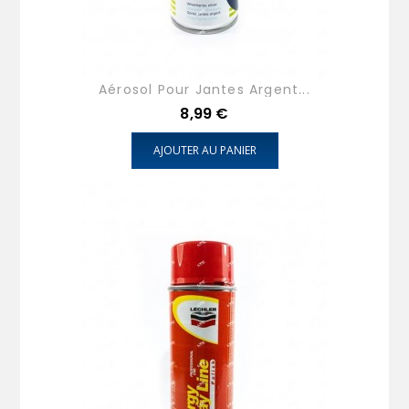
Aérosol Pour Jantes Argent...
Prix
8,99 €
AJOUTER AU PANIER