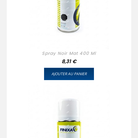
Spray Noir Mat 400 Ml
Prix
8,31 €
AJOUTER AU PANIER