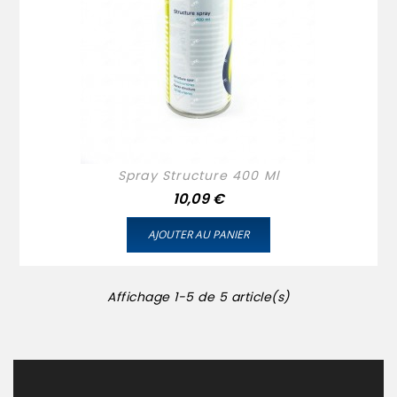
Spray Structure 400 Ml
Prix
10,09 €
AJOUTER AU PANIER
Affichage 1-5 de 5 article(s)