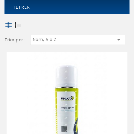
FILTRER

Nom, A à Z
Trier par :