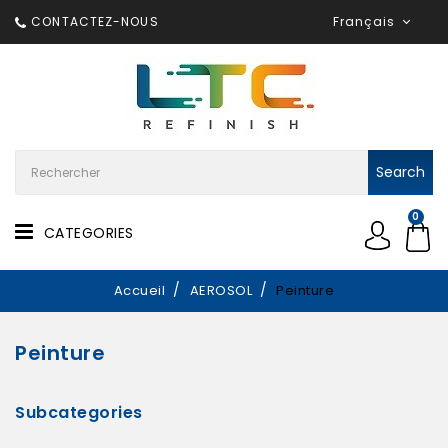
CONTACTEZ-NOUS
Français
Search
0
CATEGORIES
Accueil
AEROSOL
Peinture
Peinture
Subcategories